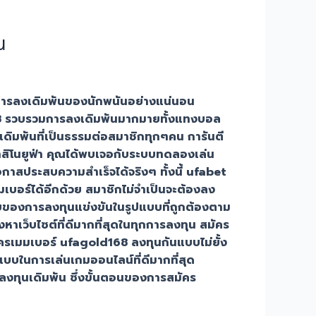
น
์การลงเดิมพันของนักพนันอย่างแน่นอน
ld168 รวบรวมการลงเดิมพันมากมายทั้งแทงบอล
ดิมพันที่เป็นธรรมต่อสมาชิกทุกๆคน การันตี
ับคาสิโนยูฟ่า คุณได้พบเจอกับระบบทดลองเล่น
กาสประสบความสำเร็จได้จริงๆ ทั้งนี้ ufabet
เบอร์ได้อีกด้วย สมาชิกไม่จำเป็นจะต้องลง
บของการลงทุนแข่งขันในรูปแบบที่ถูกต้องตาม
าเว็บไซต์ที่ดีมากที่สุดในทุกการลงทุน สมัคร
มัครเมมเบอร์ ufagold168 ลงทุนกันแบบไม่ยั้ง
ปแบบในการเล่นเกมออนไลน์ที่ดีมากที่สุด
รลงทุนเดิมพัน ซึ่งขั้นตอนของการสมัคร