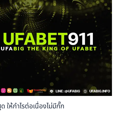
ห้กำไรต่อเนื่องไม่มีกั๊ก