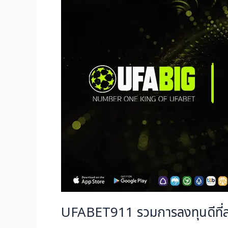
UFABET911 รวมการลงทุนดีที่สุด ใ