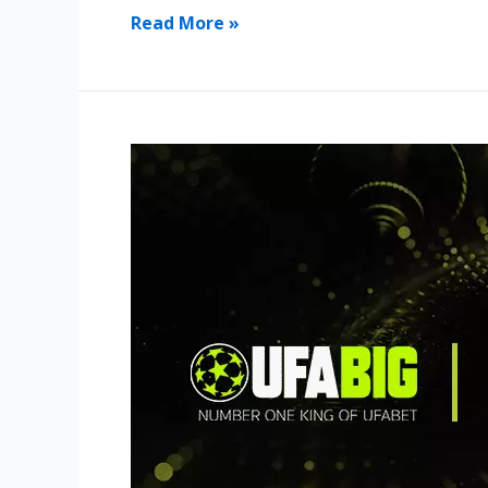
Read More »