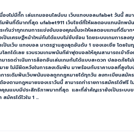
นื่องไม่มีกั๊ก เล่นเกมออนไลน์บน เว็บแทงบอลufabet วันนี้ 
ิมพันที่ดีมากที่สุด ufabet911 เว็บไซต์ที่ให้ผลตอบแทนนักพนัน
ับประกันว่าทุกเกมการแข่งขันของคุณนั้นจะให้ผลตอบแทนที่ดี
งเป็นเศรษฐีหน้าใหม่กันได้แบบไม่ซับซ้อน โดยระบบเกมการลงทุนอ
ว่าเป็นเว็บ แทงบอล มาตรฐานสูงสุดอันดับ 1 ของเอเชีย โดยในท
ลกได้เลย รวบรวมเกมพนันกีฬาฟุตบอลให้คุณสามารถเข้าถึงกันไ
ามารถดำเนินการล็อกอินเล่นเกมกันได้แบบสะดวก ปลอดภัยไม่มี
 ไม่มีผิดหวังในการลงเดิมพัน มาพร้อมกับราคาบอลที่สูงโบนัส
 ทำการเดิมพันเว็บพนันบอลถูกกฎหมายได้ทุกวัน ลงทะเบียนสม
้องตามกฎหมายของเราวันนี้ สามารถทำรายการสมัครได้ฟรี ไม่มีค่
ุณแบบมีประสิทธิภาพมากที่สุด และที่สำคัญเรายังเป็นระบบของก
สมัครได้ไวใน 1 …