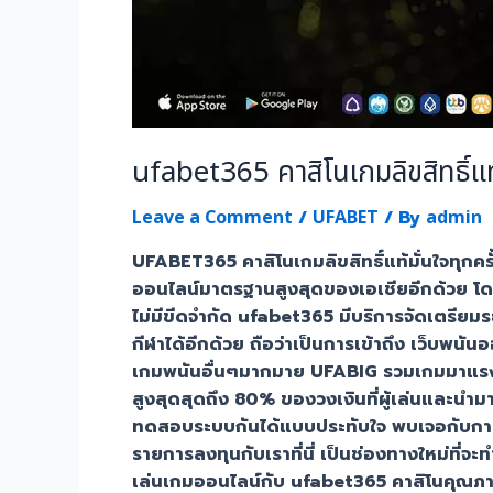
ufabet365 คาสิโนเกมลิขสิทธิ์แท้ม
Leave a Comment
/
UFABET
/ By
admin
UFABET365 คาสิโนเกมลิขสิทธิ์แท้มั่นใจทุกครั้
ออนไลน์มาตรฐานสูงสุดของเอเชียอีกด้วย โดยส
ไม่มีขีดจำกัด ufabet365 มีบริการจัดเตรีย
กีฬาได้อีกด้วย ถือว่าเป็นการเข้าถึง เว็บพนัน
เกมพนันอื่นๆมากมาย UFABIG รวมเกมมาแรงเก
สูงสุดสุดถึง 80% ของวงเงินที่ผู้เล่นและนำ
ทดสอบระบบกันได้แบบประทับใจ พบเจอกับการลง
รายการลงทุนกับเราที่นี่ เป็นช่องทางใหม่ที่จะ
เล่นเกมออนไลน์กับ ufabet365 คาสิโนคุณภาพ