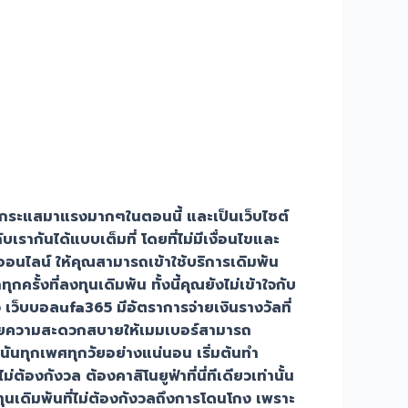
ที่มีกระแสมาแรงมากๆในตอนนี้ และเป็นเว็บไซต์
ากันได้แบบเต็มที่ โดยที่ไม่มีเงื่อนไขและ
นไลน์ ให้คุณสามารถเข้าใช้บริการเดิมพัน
รั้งที่ลงทุนเดิมพัน ทั้งนี้คุณยังไม่เข้าใจกับ
็บบอลufa365 มีอัตราการจ่ายเงินรางวัลที่
อำนวยความสะดวกสบายให้เมมเบอร์สามารถ
ันทุกเพศทุกวัยอย่างแน่นอน เริ่มต้นทำ
องกังวล ต้องคาสิโนยูฟ่าที่นี่ทีเดียวเท่านั้น
นเดิมพันที่ไม่ต้องกังวลถึงการโดนโกง เพราะ