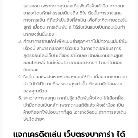
รอบคอบ เพราะหากคุณลงเดิมพันกับฝั่งเจ้ามือ หากชนะ
อาจจะโดนหักค่าธรรมเนียมถึง 5% ดังนั้นการวางแผน
ทางการเงิน ก็ถือว่าเป็นสิ่งที่จำเป็น เพื่อที่จะคิดหายอดเงิน
สุทธิ เมื่อชนะการเดิมพัน จะได้รับเงินแบบเป็นกอบเป็นกำ
มากยิ่งขึ้นนั่นเอง
ศึกษาการอ่านเค้าไพ่ให้แม่นยำสุดๆหากไม่มีความแม่นยำใน
เรื่องนี้ สามารถเปิดสิทธิ์ตัวเอง ในการกดเข้าใช้บริการ
สูตรออนไลน์เว็บไซต์ของเราได้เลย เข้าเล่นเกมผ่านสูตร
ออนไลน์ฟรี ไม่มีเงื่อนไข เอาชนะได้ง่ายๆ โดยที่ไม่ต้อง
คิดเยอะ
ใจเย็น และรอจังหวะชนะของคุณให้ดีๆ เนื่องจากเกมบาคา
ร่า ไม่ได้เป็นเกมที่รอระบบสูงเท่านั้น ต้องอาศัยโชคลาภ
ของคุณด้วย
ระหว่างการลงทุน หากไม่รู้จะเดิมพันฝั่งไหน ให้เลือกฝั่ง
เจ้ามือก่อนเป็นหลัก เพราะตามสถิติแล้ว ฝั่งเจ้ามือจะเป็น
ฝ่ายที่ออกไพ่บ่อยมากที่สุด เอารางวัลชนะจากการลงเดิม
พันได้ง่ายๆ
แจกเครดิตเล่น เว็บตรงบาคาร่า ได้