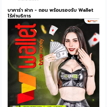
บาคาร่า ฝาก - ถอน พร้อมรองรับ Wallet
ไร้ค่าบริการ