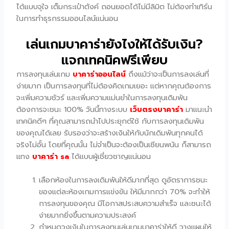
ได้แบบจุใจ เต็มกระเป๋าตังค์ ถอนยอดได้ไม่มีลิมิต ไม่ต้องทำเทิร์น
ในการทำธุรกรรมออนไลน์แน่นอน
เล่นเกมบาคาร่ายังไงให้ได้รับเงิน?
แจกเทคนิคฟรีเพียบ
การลงทุนเล่นเกม
บาคาร่าออนไลน์
ถึงแม้ว่าจะเป็นการลงเล่นที่
ง่ายมาก เป็นการลงทุนที่ไม่ต้องคิดเกมเยอะ แต่หากคุณต้องการ
จะเพิ่มความชัวร์ และเพิ่มความแม่นยำในการลงทุนเดิมพัน
ต้องการจะชนะ 100% วันนี้ทางระบบ
เว็บตรงบาคาร่า
มาแนะนำ
เทคนิคดีๆ ที่คุณสามารถนำไปประยุกต์ใช้ กับการลงทุนเดิมพัน
ของคุณได้เลย รับรองว่าจะสร้างเงินให้กับนักเดิมพันทุกคนได้
จริงไม่อั้น โดยที่คุณนั้น ไม่จำเป็นจะต้องเป็นเซียนพนัน ก็สามารถ
แทง
บาคาร่า sa
ได้แบบผู้เชี่ยวชาญแน่นอน
เลือกห้องในการลงเดิมพันให้ดีมากที่สุด ดูอัตราการชนะ
ของแต่ละห้องเกมการแข่งขัน ให้มีมากกว่า 70% จะทำให้
การลงทุนของคุณ มีโอกาสประสบความสำเร็จ และชนะได้
ง่ายมากยิ่งขึ้นตามความประสงค์
กำหนดวงเงินในการลงทุนเล่นเกมบาคาร่าให้ดี วางแผนให้