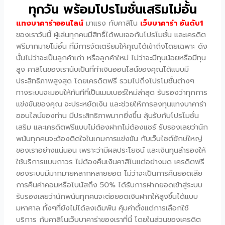
ทุกวัน พร้อมโปรโมชั่นเสริมไม่อั้น
แทงบาคาร่าออนไลน์
มาแรง กับคาสิโน
เว็บบาคาร่า อันดับ1
ของเราวันนี้ ผู้เล่นทุกคนมีสิทธิ์ได้พบเจอกับโปรโมชั่น และเครดิต
ฟรีมากมายไม่อั้น ที่มีการจัดเตรียมให้คุณได้เข้าถึงโดยเฉพาะ ดัง
นั้นไม่ว่าจะเป็นลูกค้าเก่า หรือลูกค้าใหม่ ไม่ว่าจะมีทุนน้อยหรือมีทุน
สูง คาสิโนของเรานับเป็นที่ทำเงินออนไลน์ของคุณได้แบบมี
ประสิทธิภาพสูงสุด โดยเครดิตฟรี รวมไปถึงโปรโมชั่นต่างๆ
ทางระบบจะมอบให้ทันทีที่เป็นเมมเบอร์ใหม่ล่าสุด รับรองว่าทุกการ
แข่งขันของคุณ จะประหยัดเงิน และช่วยให้การลงทุนแทงบาคาร่า
ออนไลน์ของท่าน มีประสิทธิภาพมากยิ่งขึ้น ลุ้นรับกับโปรโมชั่น
เสริม และเครดิตฟรีแบบไม่ต้องฝากไม่ต้องแชร์ รับรองเลยว่านัก
พนันทุกคนจะต้องติดใจในเกมการแข่งขัน กับเว็บไซต์ยักษ์ใหญ่
ของเราอย่างแน่นอน เพราะว่ามีผลประโยชน์ และเงินทุนสำรองให้
ใช้บริการแบบถาวร ไม่ต้องคืนเงินคาสิโนแต่อย่างมด เครดิตฟรี
ของระบบมีมากมายหลากหลายยอด ไม่ว่าจะเป็นการคืนยอดเสีย
การคืนค่าคอมหรือโบนัสถึง 50% ได้รับการฝากยอดเข้าสู่ระบบ
รับรองเลยว่านักพนันทุกคนจะต่อยอดเงินฝากให้สูงขึ้นได้แบบ
มหาศาล ทั้งๆที่ยังไม่ได้ลงเดิมพัน คุ้มค่าตั้งแต่การเลือกใช้
บริการ กับคาสิโนเว็บบาคาร่าของเราที่นี่ โดยในส่วนของเครดิต