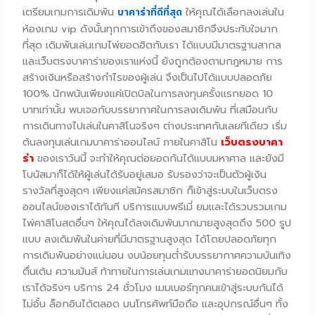
เตรียมเกมการเดิมพัน
ให้คุณได้เลือกลงเล่นใน
บาคาร่าที่ดีที่สุด
ห้องเกม vip ดังนั้นทุกการเข้าถึงของสมาชิกจึงประทับใจมาก
ที่สุด เดิมพันเล่นเกมไพ่ยอดฮิตกับเรา ได้แบบมีมาตรฐานสากล
และเว็บตรงบาคาร่าของเราแห่งนี้ ยังถูกต้องตามกฎหมาย การ
สร้างเงินหรือสร้างกำไรของผู้เล่น จึงเป็นไปได้แบบปลอดภัย
100% นักพนันเพียงแค่เปิดบิลในการลงทุนครั้งแรกยอด 10
บาทเท่านั้น พบเจอกับบรรยากาศในการลงเดิมพัน ที่เสมือนกับ
การเดินทางไปเล่นในคาสิโนจริงๆ ต่างประเทศกันเลยทีเดียว เริ่ม
ต้นลงทุนเล่นเกมบาคาร่าออนไลน์ ภายในคาสิโน
เว็บตรงบาคา
ร่า
ของเราวันนี้ จะทำให้คุณต่อยอดกันได้แบบมหาศาล และยังมี
โบนัสมาก็ได้ให้ผู้เล่นได้รับอยู่เสมอ รับรองว่าจะเป็นตัวผู้เงิน
รางวัลที่สูงสุดๆ เพียงแค่สมัครสมาชิก ก็เข้าสู่ระบบในเว็บตรง
ออนไลน์ของเราได้ทันที บริการแบบพรีเมี่ ยมและได้รวบรวมเกม
ไพ่คาสิโนสดอื่นๆ ให้คุณได้ลงเดิมพันมากมายสูงสุดถึง 500 รูป
แบบ ลงเดิมพันในค่ายที่มีมาตรฐานสูงสุด ได้โดยปลอดภัยทุก
การเดิมพันอย่างแน่นอน งบน้อยทุนต่ำรับบรรยากาศความบันเทิง
ตื่นเต้น ความมันส์ ท้าทายในการเล่นเกมแทงบาคาร่ายอดนิยมกับ
เราได้จริงๆ บริการ 24 ชั่วโมง เมมเบอร์ทุกคนเข้าสู่ระบบกันได้
ไม่อั้น ล็อกอินได้ตลอด บนโทรศัพท์มือถือ และอุปกรณ์อื่นๆ ทั้ง