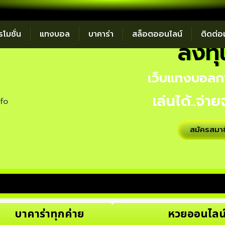
รโมชั่น
แทงบอล
บาคาร่า
สล็อตออนไลน์
ติดต่อ
ลงทุน
เว็บแทงบอลก
เล่นได้..จ่าย
สมัครสมาช
บาคาร่าทุกค่าย
หวยออนไลน