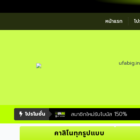
หน้าแรก
โป
สมาชิกใหม่รับโบนัส 150%
โปรโมชั่น
คาสิโนทุกรูปแบบ