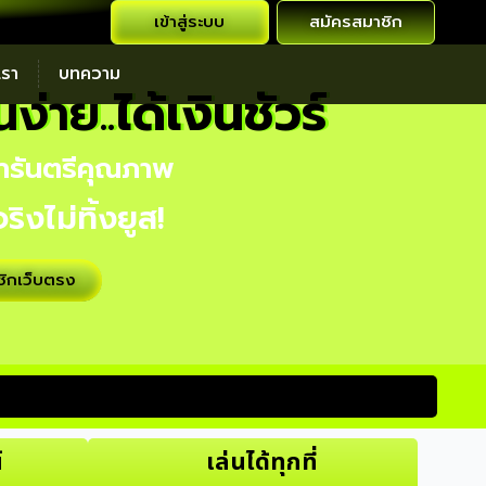
เข้าสู่ระบบ
สมัครสมาชิก
เรา
บทความ
ง่าย..
ได้เงินชัวร์
ารันตรีคุณภาพ
จริงไม่ทิ้งยูส!
ิกเว็บตรง
B
์
เล่นได้ทุกที่