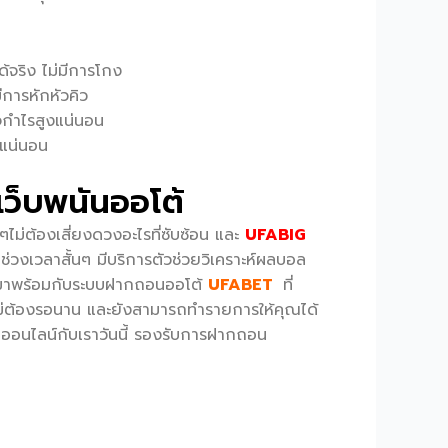
ได้จริง ไม่มีการโกง
มีการหักหัวคิว
ใจกำไรสูงแน่นอน
งแน่นอน
ว็บพนันออโต้
ไม่ต้องเสี่ยงดวงอะไรที่ซับซ้อน และ
UFABIG
่วงเวลาสั้นๆ มีบริการตัวช่วยวิเคราะห์ผลบอล
ยังมาพร้อมกับระบบฝากถอนออโต้
UFABET
ที่
ม่ต้องรอนาน และยังสามารถทำรายการให้คุณได้
ออนไลน์กับเราวันนี้ รองรับการฝากถอน