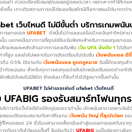
์ให้แม่นยำ ควรจะต้องรับชมฟุตบอลอยู่ตลอดเวลา เพราะหากทำให้เ
ยิ่งขึ้น เกาะติดสถานการณ์ได้แบบเรียลไทม์มีโอกาสชนะได้มากกว่าเ
et เว็บไหนดี ไม่มีขั้นต่ำ บริการเกมพน
่ำในการแทงบอล
UFABET
ดังนั้นไม่ว่าเมมเบอร์จะมีวงเงินเท่าไหร่สา
ท่านั้น นอกเหนือจากการที่คุณใส่รับเงินพิเศษสำหรับการลงทุนแทงบอล
ินหลักแสนและหลักล้านจากการลงเดิมพัน
เว็บ
UFA อันดับ 1
ได้จริง
าที่สูง และยังไม่พลาดในการจัดเตรียมโปรโมชั่น
เว็บพนันบอล ดีที
สุดถึง 0.5% ใช้งานกับ
เว็บพนันบอล ถูกกฎหมาย
วันนี้มีกองทุนส
ะขีดจำกัดแน่นอน สำหรับทุกการลงทุนแข่งขันนักพนันปรับยอดต่างๆไ
ันได้เลยไม่มีลิมิต ยิ่งเล่นมาก็รับกำไรได้สูงมากขึ้นเท่านั้น
กับ UFABIG รองรับสมาร์ทโฟนทุกร
้บริการกับเว็บไซต์ยักษ์ใหญ่ของเราเท่านั้น นักพนันสามารถหาเงิ
ียร์บอลแบบติดขอบสนามกับคาสิโนเกม
เว็บพนัน ใหญ่ ที่สุดในโลก
ของ
อยู่ที่ไหนตลอด 24 ชั่วโมงสามารถล็อกอินเข้าสู่ระบบแทงบอลกับเราทุ
กับเรากันได้แบบเต็มที่ รับประกันว่า
UFABIG
จะเป็นช่องทางใน