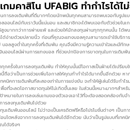
านเกมคาสิโน UFABIG ทำกำไรได้ไม่
ป็นการลงเดิมพันที่ดีมากๆโดยนักพนันทุกคนสามารถพบเจอกับรูปแบ
อนไลน์กับเราวันนี้แน่นอน และสมาชิกจะได้พบเจอกับตัวช่วยในเก
์ชนะได้สูงมากกว่าการพ่ายแพ้ และช่วยให้นักลงทุนผ่านทุกทุกคนนั้น 
ไรได้ง่ายด้วยปลายนิ้ว ก่อนที่คุณจะแทงบอลคุณสามารถเข้าใช้บริก
ูงต่ำในทุกครั้งที่เดิมพัน คุณจึงมีความรู้ความเข้าใจและมีทักษะใ
งินออนไลน์ผ่านการแทงบอล ที่ช่วยปกป้องการขาดทุนในการเดิมพันอ
ทุกครั้งในการลงทุนเดิมพัน ทำให้คุณนั้นมีโอกาสเป็นฝ่ายได้เปรี
นี้ถือว่าเป็นการช่วยเพิ่มโอกาสให้คุณทำกำไรได้มากขึ้นอีกด้วย ห
ทคนิคการเดิมพันทีละสองเท่าในการแข่งขัน จะทำให้ผู้เล่นได้รับกำไ
เพื่อที่จะลดโอกาสขาดทุนให้ไม่เกิดขึ้นเลย ในส่วนนี้เหมาะมากๆสำหร
าหมายในการลงเล่นเกมของตัวเองเอาไว้ที่จะต้องสอดคล้องกับจำนวนเ
บการลงทุนเดิมพันไปด้วย
ุนเดิมพันออนไลน์ ไม่ว่าจะเป็นเครดิตฟรีหรือโปรโมชั่นต่างๆ เป็น
้อนโตหลังจากการลงทุนเดิมพันได้อีกด้วย นับว่าเป็นรูปแบบที่เทค
ุณได้จริงๆ