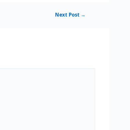
Next Post
→