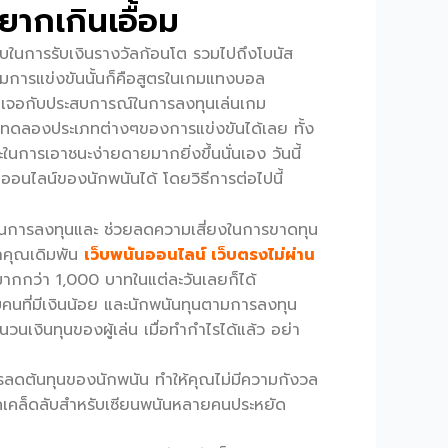
ยากเกินเอื้อม
บในการรับเงินรางวัลก้อนโต รวมไปถึงโบนัส
มการแข่งขันนั้นก็คือสูตรในเกมแทงบอล
ได้พบเจอกับประสบการณ์ในการลงทุนเล่นเกม
ารทดลองประเภทต่างๆของการแข่งขันได้เลย ทั้ง
นการเอาชนะง่ายดายมากยิ่งขึ้นนั่นเอง วันนี้
อนไลน์ของนักพนันได้ โดยวิธีการต่อไปนี้
ยบในการลงทุนและ ช่วยลดความเสี่ยงในการขาดทุน
ากคุณเดิมพัน
เว็บพนันออนไลน์ เว็บตรงไม่ผ่าน
รมากกว่า 1,000 บาทในแต่ละวันเลยก็ได้
ับคนที่มีเงินน้อย และนักพนันทุนตามการลงทุน
งินทุนของผู้เล่น เมื่อทำกำไรได้แล้ว อย่า
การลดต้นทุนของนักพนัน ทำให้คุณไม่มีความกังวล
นิคเคล็ดลับสำหรับเซียนพนันหลายคนประหยัด